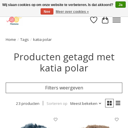
Wij slaan cookies op om onze website te verbeteren. Is dat akkoord?
Ja
Nee
Meer over cookies »
Verlanglijst
Winkelwa
Home
/
Tags
/
katia polar
Producten getagd met
katia polar
Filters weergeven
23 producten
Sorteren op
Meest bekeken