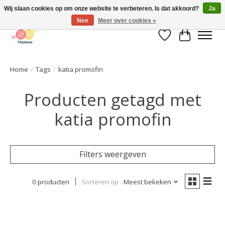
Wij slaan cookies op om onze website te verbeteren. Is dat akkoord?
Ja
Nee
Meer over cookies »
Verlanglijst
Winkelwa
Home
/
Tags
/
katia promofin
Producten getagd met
katia promofin
Filters weergeven
0 producten
Sorteren op
Meest bekeken