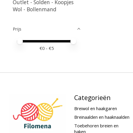
Outlet - Solden - Koopjes
Wol - Bollenmand
Prijs
Minimale prijswaarde
Price maximum value
€
0
- €
5
Categorieën
Breiwol en haakgaren
Breinaalden en haaknaalden
Toebehoren breien en
haken