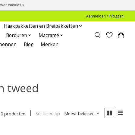
over cookies »
Aanmelden / Inloggen
Haakpakketten en Breipakketten
Borduren
Macramé
bonnen
Blog
Merken
ch tweed
Sorteren op
Meest bekeken
0 producten