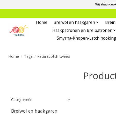
Wij slaan coo
Home
Breiwol en haakgaren
Brein
Haakpatronen en Breipatronen
Smyrna-Knopen-Latch hooking
Home
/
Tags
/
katia scotch tweed
Product
Categorieën
Breiwol en haakgaren