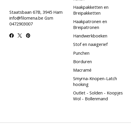
Haakpakketten en
Staatsbaan 67B, 3945 Ham
Breipakketten
info@filomena.be
Gsm
Haakpatronen en
0472903007
Breipatronen
Handwerkboeken
Stof en naaigerief
Punchen
Borduren
Macramé
Smyrna-Knopen-Latch
hooking
Outlet - Solden - Koopjes
Wol - Bollenmand