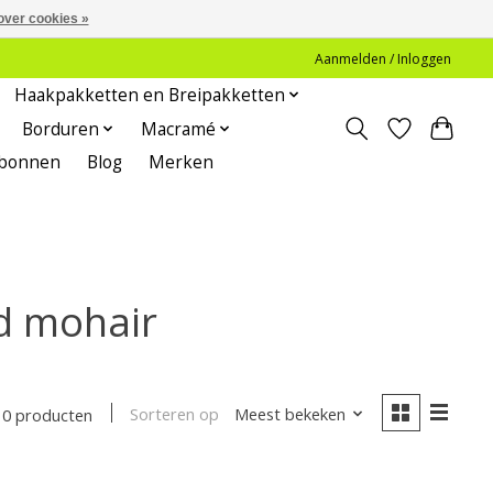
over cookies »
Aanmelden / Inloggen
Haakpakketten en Breipakketten
Borduren
Macramé
bonnen
Blog
Merken
d mohair
Sorteren op
Meest bekeken
0 producten