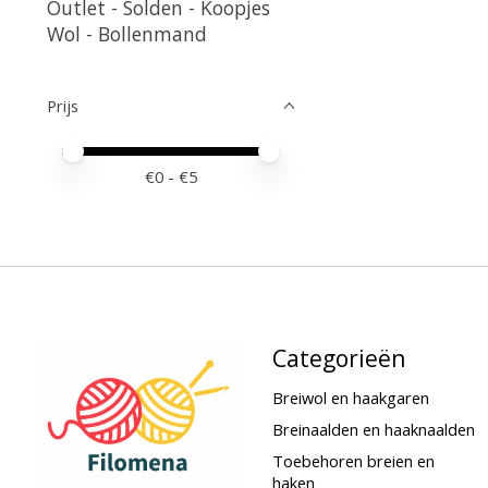
Outlet - Solden - Koopjes
Wol - Bollenmand
Prijs
Minimale prijswaarde
Price maximum value
€
0
- €
5
Categorieën
Breiwol en haakgaren
Breinaalden en haaknaalden
Toebehoren breien en
haken