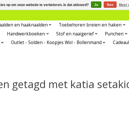
kies op om onze website te verbeteren. Is dat akkoord?
Ja
Nee
Meer 
aalden en haaknaalden
Toebehoren breien en haken
Handwerkboeken
Stof en naaigerief
Punchen
Outlet - Solden - Koopjes Wol - Bollenmand
Cadeau
en getagd met katia setaki