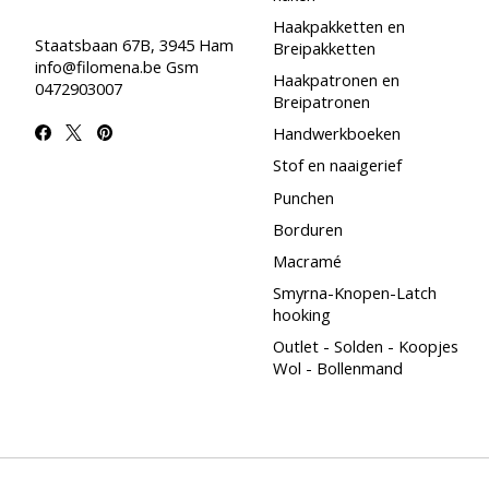
Haakpakketten en
Staatsbaan 67B, 3945 Ham
Breipakketten
info@filomena.be
Gsm
Haakpatronen en
0472903007
Breipatronen
Handwerkboeken
Stof en naaigerief
Punchen
Borduren
Macramé
Smyrna-Knopen-Latch
hooking
Outlet - Solden - Koopjes
Wol - Bollenmand