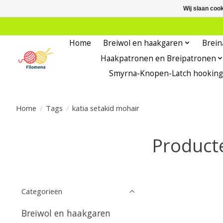
Wij slaan coo
Home
Breiwol en haakgaren
Brein
Haakpatronen en Breipatronen
Smyrna-Knopen-Latch hooking
Home
/
Tags
/
katia setakid mohair
Product
Categorieën
Breiwol en haakgaren