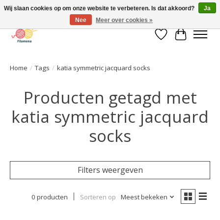
Wij slaan cookies op om onze website te verbeteren. Is dat akkoord?
Ja
Nee
Meer over cookies »
Verlanglijst
Winkelwa
Home
/
Tags
/
katia symmetric jacquard socks
Producten getagd met
katia symmetric jacquard
socks
Filters weergeven
0 producten
Sorteren op
Meest bekeken