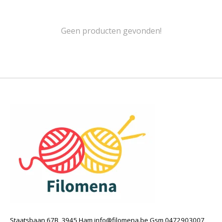
Geen producten gevonden!
Staatsbaan 67B, 3945 Ham
info@filomena.be
Gsm 0472903007