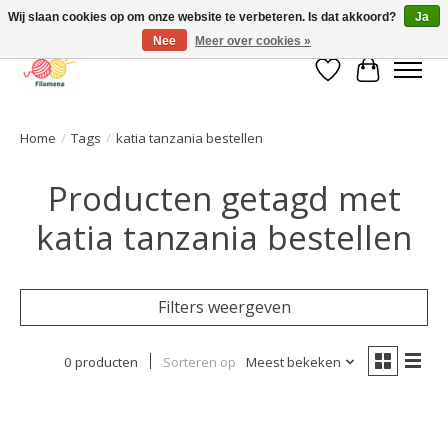
Wij slaan cookies op om onze website te verbeteren. Is dat akkoord?
Ja
Nee
Meer over cookies »
Verlanglijst
Winkelwa
Home
/
Tags
/
katia tanzania bestellen
Producten getagd met
katia tanzania bestellen
Filters weergeven
0 producten
Sorteren op
Meest bekeken