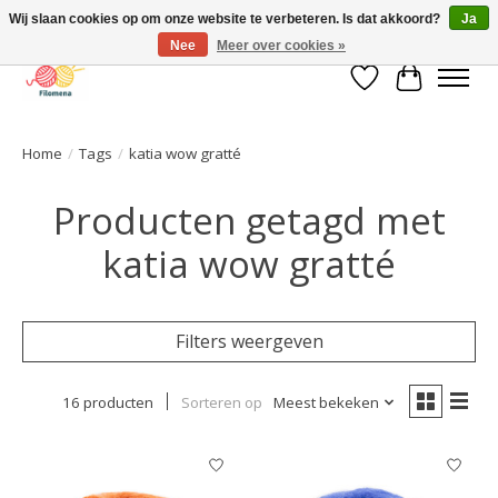
Wij slaan cookies op om onze website te verbeteren. Is dat akkoord?
Ja
Nee
Meer over cookies »
Verlanglijst
Winkelwa
Home
/
Tags
/
katia wow gratté
Producten getagd met
katia wow gratté
Filters weergeven
16 producten
Sorteren op
Meest bekeken