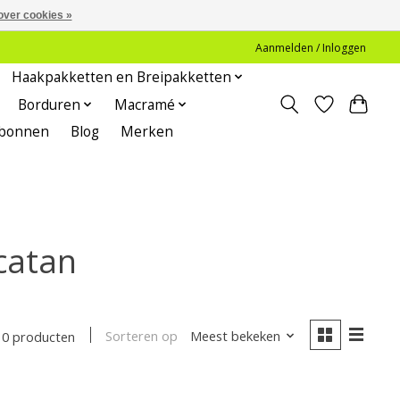
over cookies »
Aanmelden / Inloggen
Haakpakketten en Breipakketten
Borduren
Macramé
bonnen
Blog
Merken
catan
Sorteren op
Meest bekeken
0 producten