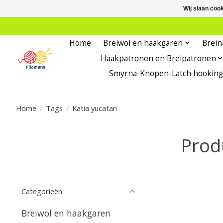
Wij slaan coo
Home
Breiwol en haakgaren
Brein
Haakpatronen en Breipatronen
Smyrna-Knopen-Latch hooking
Home
/
Tags
/
Katia yucatan
Prod
Categorieën
Breiwol en haakgaren