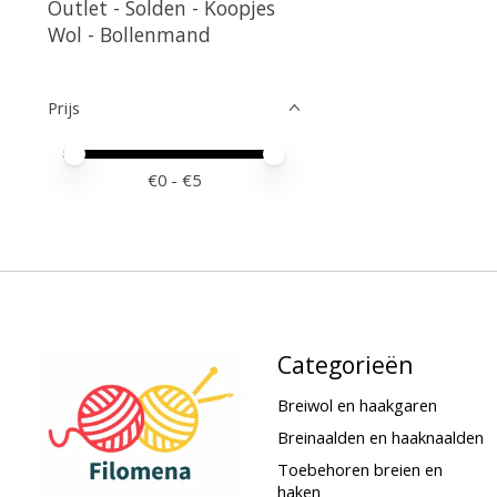
Outlet - Solden - Koopjes
Wol - Bollenmand
Prijs
Minimale prijswaarde
Price maximum value
€
0
- €
5
Categorieën
Breiwol en haakgaren
Breinaalden en haaknaalden
Toebehoren breien en
haken