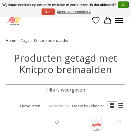
Wij slaan cookies op om onze website te verbeteren. Is dat akkoord?
Ja
Nee
Meer over cookies »
Verlanglijst
Winkelwa
Home
/
Tags
/
Knitpro breinaalden
Producten getagd met
Knitpro breinaalden
Filters weergeven
9 producten
Sorteren op
Meest bekeken