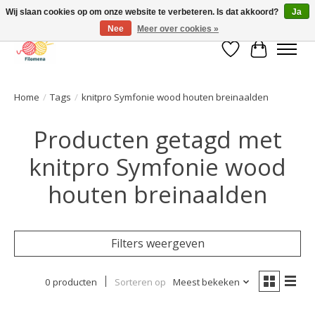
Wij slaan cookies op om onze website te verbeteren. Is dat akkoord?
Ja
Nee
Meer over cookies »
Verlanglijst
Winkelwa
Home
/
Tags
/
knitpro Symfonie wood houten breinaalden
Producten getagd met
knitpro Symfonie wood
houten breinaalden
Filters weergeven
0 producten
Sorteren op
Meest bekeken