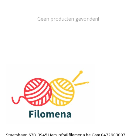
Geen producten gevonden!
Staatsbaan 67B, 3945 Ham
info@filomena.be
Gsm 0472903007