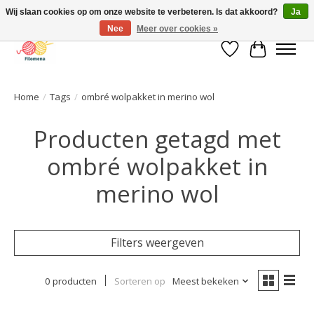
Wij slaan cookies op om onze website te verbeteren. Is dat akkoord?
Ja
Nee
Meer over cookies »
Verlanglijst
Winkelwa
Home
/
Tags
/
ombré wolpakket in merino wol
Producten getagd met
ombré wolpakket in
merino wol
Filters weergeven
0 producten
Sorteren op
Meest bekeken