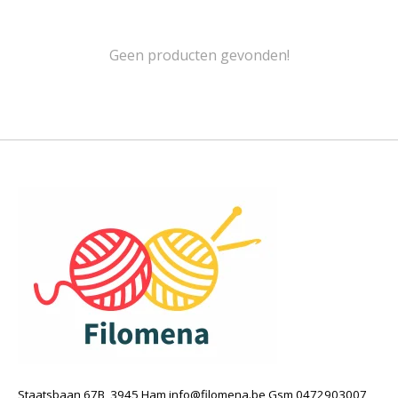
Geen producten gevonden!
Staatsbaan 67B, 3945 Ham
info@filomena.be
Gsm 0472903007