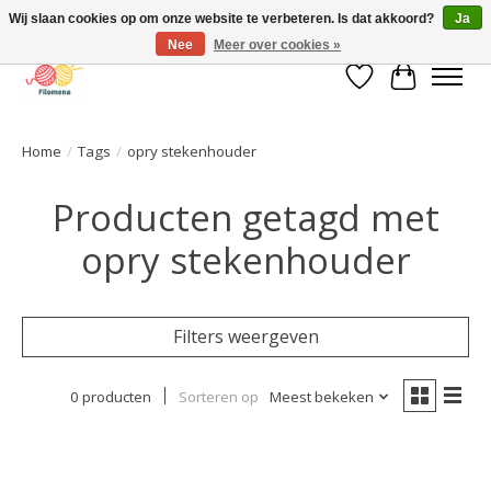
Wij slaan cookies op om onze website te verbeteren. Is dat akkoord?
Ja
Nee
Meer over cookies »
Verlanglijst
Winkelwa
Home
/
Tags
/
opry stekenhouder
Producten getagd met
opry stekenhouder
Filters weergeven
0 producten
Sorteren op
Meest bekeken