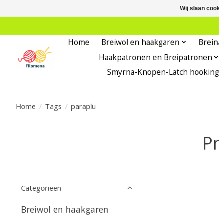
Wij slaan coo
Home
Breiwol en haakgaren
Brein
Haakpatronen en Breipatronen
Smyrna-Knopen-Latch hooking
Home
/
Tags
/
paraplu
P
Categorieën
Breiwol en haakgaren