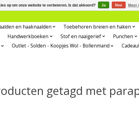
kies op om onze website te verbeteren. Is dat akkoord?
Ja
Nee
Meer 
aalden en haaknaalden
Toebehoren breien en haken
Handwerkboeken
Stof en naaigerief
Punchen
Outlet - Solden - Koopjes Wol - Bollenmand
Cadeau
roducten getagd met parap