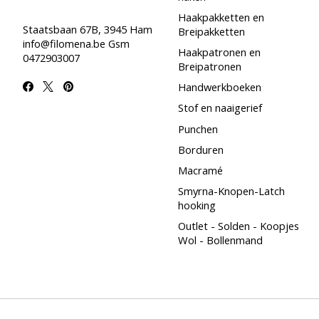
Haakpakketten en
Staatsbaan 67B, 3945 Ham
Breipakketten
info@filomena.be
Gsm
Haakpatronen en
0472903007
Breipatronen
Handwerkboeken
Stof en naaigerief
Punchen
Borduren
Macramé
Smyrna-Knopen-Latch
hooking
Outlet - Solden - Koopjes
Wol - Bollenmand