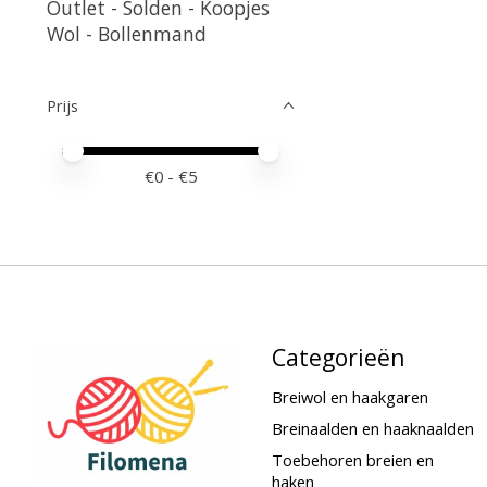
Outlet - Solden - Koopjes
Wol - Bollenmand
Prijs
Minimale prijswaarde
Price maximum value
€
0
- €
5
Categorieën
Breiwol en haakgaren
Breinaalden en haaknaalden
Toebehoren breien en
haken