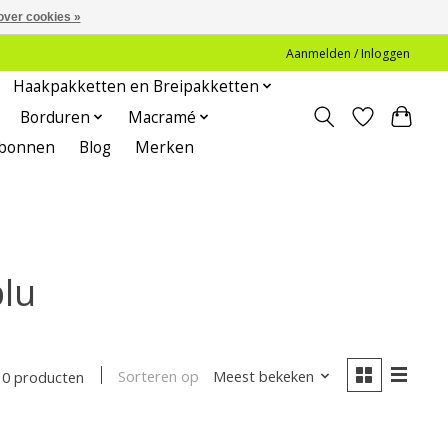
over cookies »
Aanmelden / Inloggen
Haakpakketten en Breipakketten
Borduren
Macramé
bonnen
Blog
Merken
lu
Sorteren op
Meest bekeken
0 producten