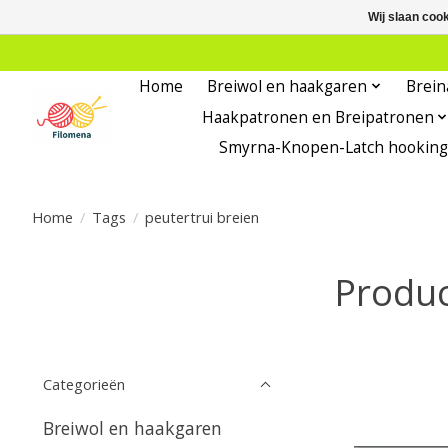
Wij slaan coo
Home
Breiwol en haakgaren
Brein
Haakpatronen en Breipatronen
Smyrna-Knopen-Latch hooking
Home
/
Tags
/
peutertrui breien
Produc
Categorieën
Breiwol en haakgaren