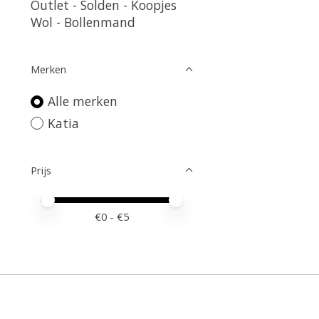
Outlet - Solden - Koopjes
Wol - Bollenmand
Merken
Alle merken
Katia
Prijs
Minimale prijswaarde
Price maximum value
€
0
- €
5