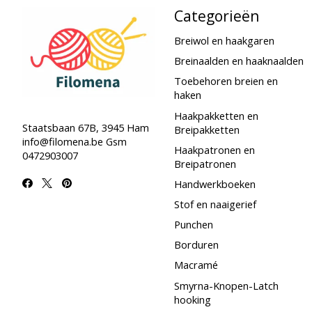
Categorieën
Breiwol en haakgaren
Breinaalden en haaknaalden
Toebehoren breien en
haken
Haakpakketten en
Staatsbaan 67B, 3945 Ham
Breipakketten
info@filomena.be
Gsm
Haakpatronen en
0472903007
Breipatronen
Handwerkboeken
Stof en naaigerief
Punchen
Borduren
Macramé
Smyrna-Knopen-Latch
hooking