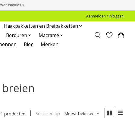
over cookies »
Aanmelden / Inloggen
Haakpakketten en Breipakketten
Borduren
Macramé
bonnen
Blog
Merken
 breien
Sorteren op
Meest bekeken
1 producten