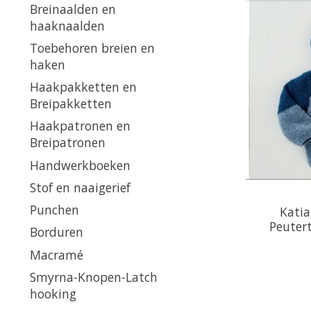
Breinaalden en
haaknaalden
Toebehoren breien en
haken
Haakpakketten en
Breipakketten
Haakpatronen en
Breipatronen
Handwerkboeken
Stof en naaigerief
Punchen
Katia
Peutert
Borduren
Macramé
Smyrna-Knopen-Latch
hooking