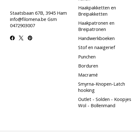
Haakpakketten en
Staatsbaan 67B, 3945 Ham
Breipakketten
info@filomena.be
Gsm
Haakpatronen en
0472903007
Breipatronen
Handwerkboeken
Stof en naaigerief
Punchen
Borduren
Macramé
Smyrna-Knopen-Latch
hooking
Outlet - Solden - Koopjes
Wol - Bollenmand