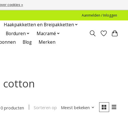
over cookies »
Aanmelden / Inloggen
Haakpakketten en Breipakketten
Borduren
Macramé
bonnen
Blog
Merken
 cotton
Sorteren op
Meest bekeken
0 producten