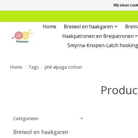
Wij slaan coo
Home
Breiwol en haakgaren
Brein
Haakpatronen en Breipatronen
Smyrna-Knopen-Latch hooking
Home
/
Tags
/
phil alpaga cotton
Produc
Categorieën
Breiwol en haakgaren