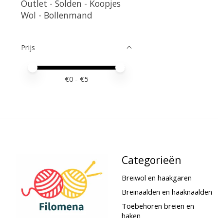
Outlet - Solden - Koopjes
Wol - Bollenmand
Prijs
Minimale prijswaarde
Price maximum value
€
0
- €
5
Categorieën
Breiwol en haakgaren
Breinaalden en haaknaalden
Toebehoren breien en
haken