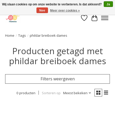
Wij slaan cookies op om onze website te verbeteren. Is dat akkoord?
Ja
Nee
Meer over cookies »
Verlanglijst
Winkelwa
Home
/
Tags
/
phildar breiboek dames
Producten getagd met
phildar breiboek dames
Filters weergeven
0 producten
Sorteren op
Meest bekeken