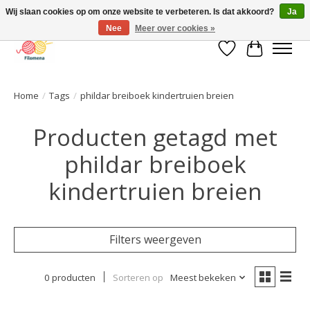
Wij slaan cookies op om onze website te verbeteren. Is dat akkoord?
Ja
Nee
Meer over cookies »
Verlanglijst
Winkelwa
Home
/
Tags
/
phildar breiboek kindertruien breien
Producten getagd met
phildar breiboek
kindertruien breien
Filters weergeven
0 producten
Sorteren op
Meest bekeken