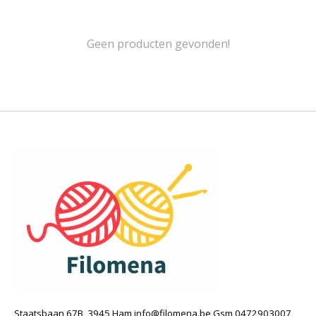
Geen producten gevonden!
Staatsbaan 67B, 3945 Ham
info@filomena.be
Gsm 0472903007