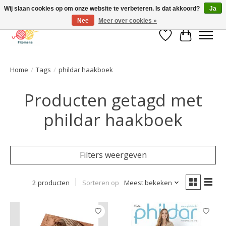
Wij slaan cookies op om onze website te verbeteren. Is dat akkoord?
Ja
Nee
Meer over cookies »
Verlanglijst
Winkelwa
Home
/
Tags
/
phildar haakboek
Producten getagd met
phildar haakboek
Filters weergeven
2 producten
Sorteren op
Meest bekeken