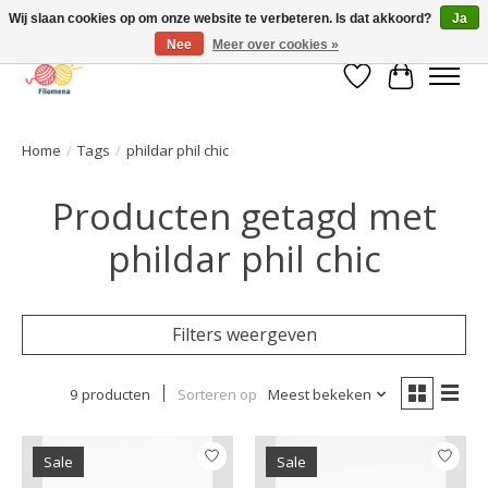
Wij slaan cookies op om onze website te verbeteren. Is dat akkoord?
Ja
Nee
Meer over cookies »
Verlanglijst
Winkelwa
Home
/
Tags
/
phildar phil chic
Producten getagd met
phildar phil chic
Filters weergeven
9 producten
Sorteren op
Meest bekeken
Sale
Sale