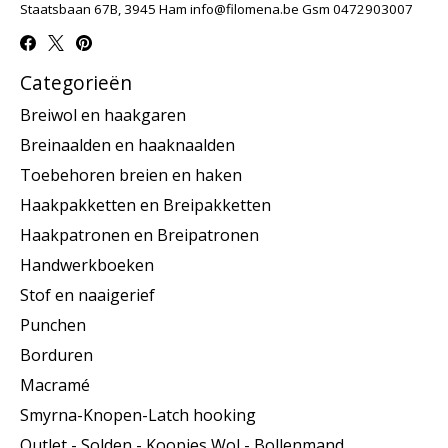
Staatsbaan 67B, 3945 Ham
info@filomena.be
Gsm 0472903007
Categorieën
Breiwol en haakgaren
Breinaalden en haaknaalden
Toebehoren breien en haken
Haakpakketten en Breipakketten
Haakpatronen en Breipatronen
Handwerkboeken
Stof en naaigerief
Punchen
Borduren
Macramé
Smyrna-Knopen-Latch hooking
Outlet - Solden - Koopjes Wol - Bollenmand