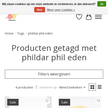
Wij slaan cookies op om onze website te verbeteren. Is dat akkoord?
Ja
Nee
Meer over cookies »
Verlanglijst
Winkelwa
Home
/
Tags
/
phildar phil eden
Producten getagd met
phildar phil eden
Filters weergeven
4 producten
Sorteren op
Meest bekeken
Sale
Sale