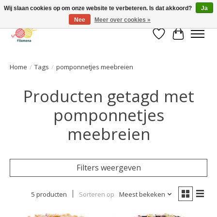
Wij slaan cookies op om onze website te verbeteren. Is dat akkoord?
Ja
Nee
Meer over cookies »
Verlanglijst
Winkelwa
Home
/
Tags
/
pomponnetjes meebreien
Producten getagd met
pomponnetjes
meebreien
Filters weergeven
5 producten
Sorteren op
Meest bekeken