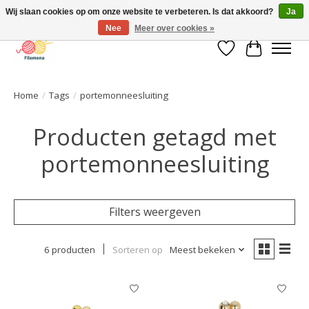
Wij slaan cookies op om onze website te verbeteren. Is dat akkoord?
Ja
Nee
Meer over cookies »
Verlanglijst
Winkelwa
Home
/
Tags
/
portemonneesluiting
Producten getagd met
portemonneesluiting
Filters weergeven
6 producten
Sorteren op
Meest bekeken