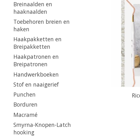
Breinaalden en
haaknaalden
Toebehoren breien en
haken
Haakpakketten en
Breipakketten
Haakpatronen en
Breipatronen
Handwerkboeken
Stof en naaigerief
Punchen
Ric
Borduren
Macramé
Smyrna-Knopen-Latch
hooking