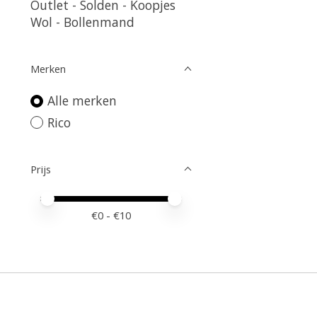
Outlet - Solden - Koopjes
Wol - Bollenmand
Merken
Alle merken
Rico
Prijs
Minimale prijswaarde
Price maximum value
€
0
- €
10