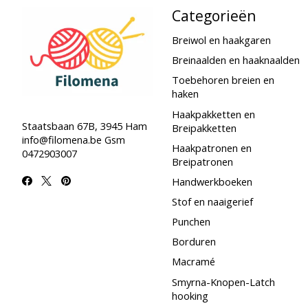
Categorieën
Breiwol en haakgaren
Breinaalden en haaknaalden
Toebehoren breien en
haken
Haakpakketten en
Staatsbaan 67B, 3945 Ham
Breipakketten
info@filomena.be
Gsm
Haakpatronen en
0472903007
Breipatronen
Handwerkboeken
Stof en naaigerief
Punchen
Borduren
Macramé
Smyrna-Knopen-Latch
hooking