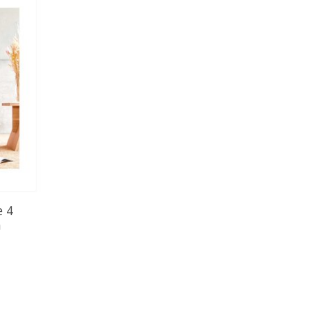
e 4
n