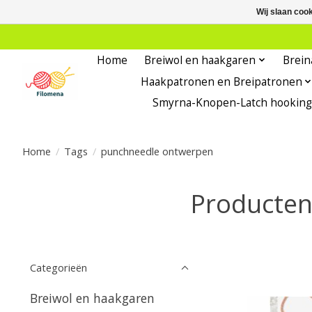
Wij slaan coo
Home
Breiwol en haakgaren
Brein
Haakpatronen en Breipatronen
Smyrna-Knopen-Latch hooking
Home
/
Tags
/
punchneedle ontwerpen
Producten
Categorieën
Breiwol en haakgaren