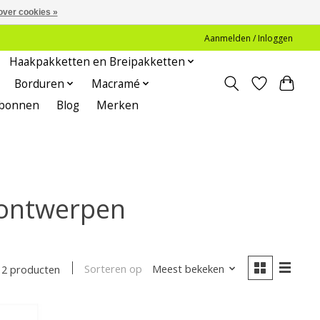
over cookies »
Aanmelden / Inloggen
Haakpakketten en Breipakketten
Borduren
Macramé
bonnen
Blog
Merken
 ontwerpen
Sorteren op
Meest bekeken
2 producten