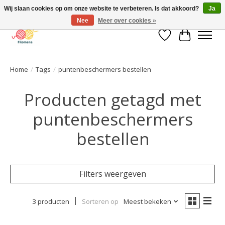
Wij slaan cookies op om onze website te verbeteren. Is dat akkoord?
Ja
Nee
Meer over cookies »
Verlanglijst
Winkelwa
Home
/
Tags
/
puntenbeschermers bestellen
Producten getagd met
puntenbeschermers
bestellen
Filters weergeven
3 producten
Sorteren op
Meest bekeken