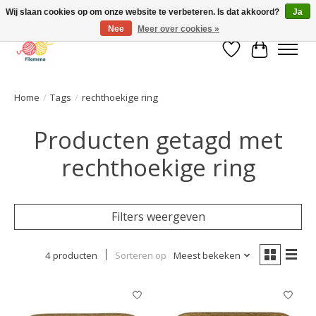
Wij slaan cookies op om onze website te verbeteren. Is dat akkoord?
Ja
Nee
Meer over cookies »
Verlanglijst
Winkelwa
Home
/
Tags
/
rechthoekige ring
Producten getagd met
rechthoekige ring
Filters weergeven
4 producten
Sorteren op
Meest bekeken