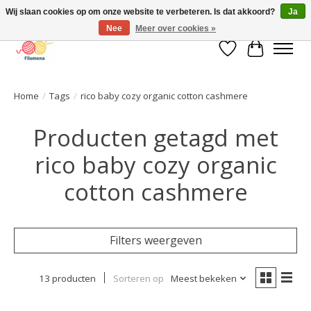
Wij slaan cookies op om onze website te verbeteren. Is dat akkoord?
Ja
Nee
Meer over cookies »
Verlanglijst
Winkelwa
Home
/
Tags
/
rico baby cozy organic cotton cashmere
Producten getagd met
rico baby cozy organic
cotton cashmere
Filters weergeven
13 producten
Sorteren op
Meest bekeken