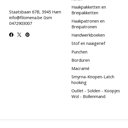
Haakpakketten en
Staatsbaan 67B, 3945 Ham
Breipakketten
info@filomena.be
Gsm
Haakpatronen en
0472903007
Breipatronen
Handwerkboeken
Stof en naaigerief
Punchen
Borduren
Macramé
Smyrna-Knopen-Latch
hooking
Outlet - Solden - Koopjes
Wol - Bollenmand