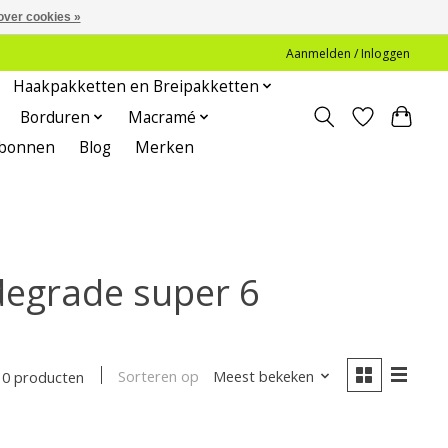
over cookies »
Aanmelden / Inloggen
Haakpakketten en Breipakketten
Borduren
Macramé
bonnen
Blog
Merken
degrade super 6
Sorteren op
Meest bekeken
0 producten