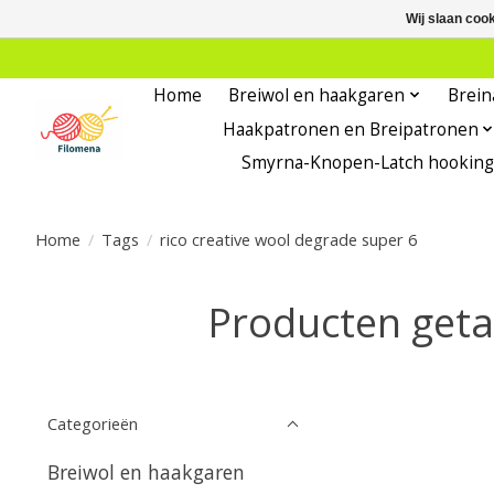
Wij slaan coo
Home
Breiwol en haakgaren
Brein
Haakpatronen en Breipatronen
Smyrna-Knopen-Latch hooking
Home
/
Tags
/
rico creative wool degrade super 6
Producten geta
Categorieën
Breiwol en haakgaren