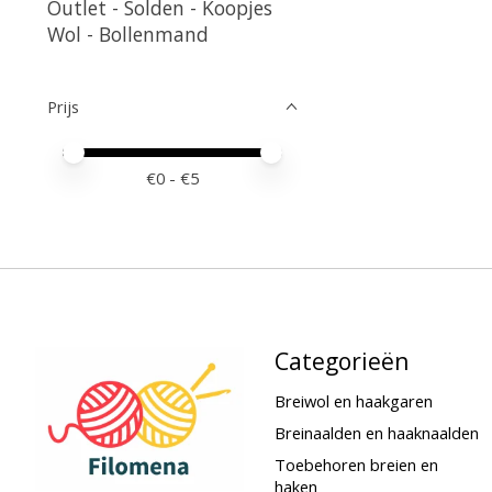
Outlet - Solden - Koopjes
Wol - Bollenmand
Prijs
Minimale prijswaarde
Price maximum value
€
0
- €
5
Categorieën
Breiwol en haakgaren
Breinaalden en haaknaalden
Toebehoren breien en
haken