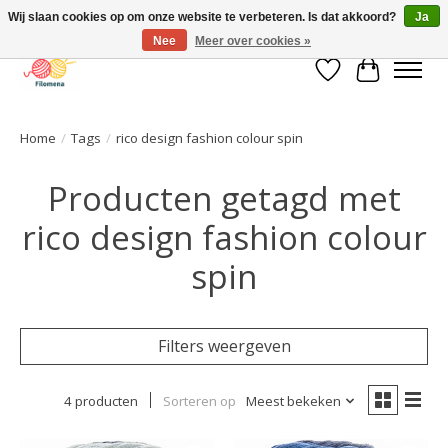
Wij slaan cookies op om onze website te verbeteren. Is dat akkoord?
Ja
Nee
Meer over cookies »
Verlanglijst
Winkelwa
Home
/
Tags
/
rico design fashion colour spin
Producten getagd met
rico design fashion colour
spin
Filters weergeven
4 producten
Sorteren op
Meest bekeken