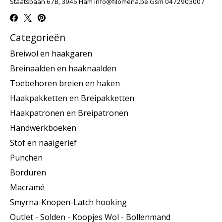
Staatsbaan 67B, 3945 Ham
info@filomena.be
Gsm 0472903007
Categorieën
Breiwol en haakgaren
Breinaalden en haaknaalden
Toebehoren breien en haken
Haakpakketten en Breipakketten
Haakpatronen en Breipatronen
Handwerkboeken
Stof en naaigerief
Punchen
Borduren
Macramé
Smyrna-Knopen-Latch hooking
Outlet - Solden - Koopjes Wol - Bollenmand