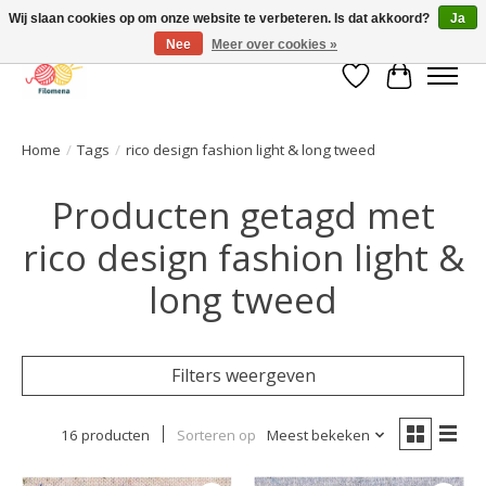
Wij slaan cookies op om onze website te verbeteren. Is dat akkoord?
Ja
Nee
Meer over cookies »
Verlanglijst
Winkelwa
Home
/
Tags
/
rico design fashion light & long tweed
Producten getagd met
rico design fashion light &
long tweed
Filters weergeven
16 producten
Sorteren op
Meest bekeken