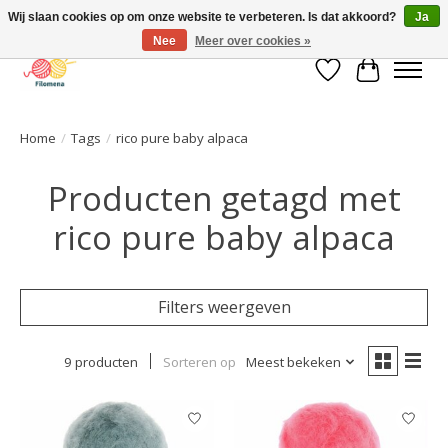
Wij slaan cookies op om onze website te verbeteren. Is dat akkoord?
Ja
Nee
Meer over cookies »
Verlanglijst
Winkelwa
Home
/
Tags
/
rico pure baby alpaca
Producten getagd met
rico pure baby alpaca
Filters weergeven
9 producten
Sorteren op
Meest bekeken