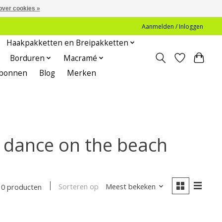
over cookies »
Aanmelden / Inloggen
Haakpakketten en Breipakketten
Borduren
Macramé
bonnen
Blog
Merken
 dance on the beach
Sorteren op
Meest bekeken
0 producten