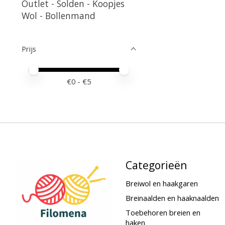
Outlet - Solden - Koopjes
Wol - Bollenmand
Prijs
Minimale prijswaarde
Price maximum value
€
0
- €
5
Categorieën
Breiwol en haakgaren
Breinaalden en haaknaalden
Toebehoren breien en
haken