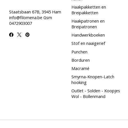
Haakpakketten en
Staatsbaan 67B, 3945 Ham
Breipakketten
info@filomena.be
Gsm
Haakpatronen en
0472903007
Breipatronen
Handwerkboeken
Stof en naaigerief
Punchen
Borduren
Macramé
Smyrna-Knopen-Latch
hooking
Outlet - Solden - Koopjes
Wol - Bollenmand