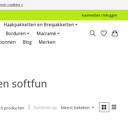
over cookies »
Aanmelden / Inloggen
Haakpakketten en Breipakketten
Borduren
Macramé
bonnen
Blog
Merken
en softfun
Sorteren op
Meest bekeken
0 producten