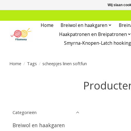
Wij slaan coo
Home
Breiwol en haakgaren
Brein
Haakpatronen en Breipatronen
Smyrna-Knopen-Latch hooking
Home
/
Tags
/
scheepjes linen softfun
Producten
Categorieën
Breiwol en haakgaren