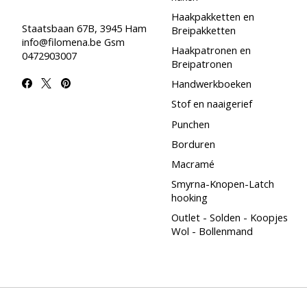
Haakpakketten en
Staatsbaan 67B, 3945 Ham
Breipakketten
info@filomena.be
Gsm
Haakpatronen en
0472903007
Breipatronen
Handwerkboeken
Stof en naaigerief
Punchen
Borduren
Macramé
Smyrna-Knopen-Latch
hooking
Outlet - Solden - Koopjes
Wol - Bollenmand