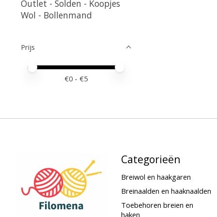
Outlet - Solden - Koopjes
Wol - Bollenmand
Prijs
Minimale prijswaarde
Price maximum value
€
0
- €
5
Categorieën
Breiwol en haakgaren
Breinaalden en haaknaalden
Toebehoren breien en
haken