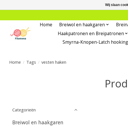
Wij slaan coo
Home
Breiwol en haakgaren
Brein
Haakpatronen en Breipatronen
Smyrna-Knopen-Latch hooking
Home
/
Tags
/
vesten haken
Prod
Categorieën
Breiwol en haakgaren