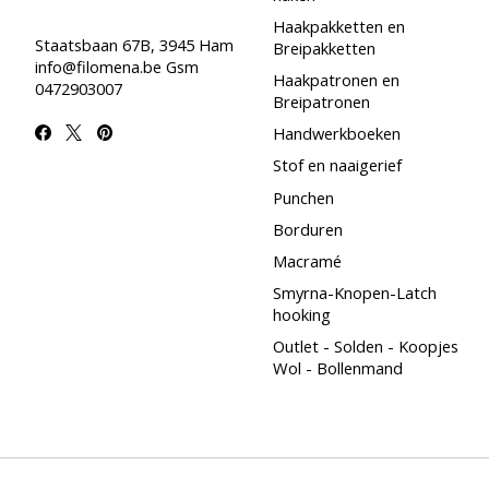
Haakpakketten en
Staatsbaan 67B, 3945 Ham
Breipakketten
info@filomena.be
Gsm
Haakpatronen en
0472903007
Breipatronen
Handwerkboeken
Stof en naaigerief
Punchen
Borduren
Macramé
Smyrna-Knopen-Latch
hooking
Outlet - Solden - Koopjes
Wol - Bollenmand