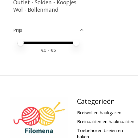
Outlet - Solden - Koopjes
Wol - Bollenmand
Prijs
Minimale prijswaarde
Price maximum value
€
0
- €
5
Categorieën
Breiwol en haakgaren
Breinaalden en haaknaalden
Toebehoren breien en
haken