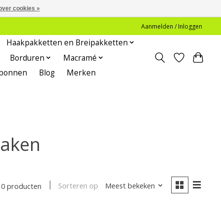
over cookies »
Aanmelden / Inloggen
Haakpakketten en Breipakketten
Borduren
Macramé
bonnen
Blog
Merken
haken
Sorteren op
Meest bekeken
0 producten