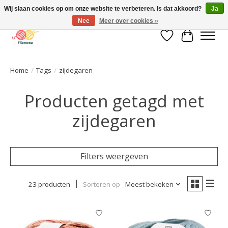
Wij slaan cookies op om onze website te verbeteren. Is dat akkoord?
Ja
Nee
Meer over cookies »
Verlanglijst
Winkelwa
Home
/
Tags
/
zijdegaren
Producten getagd met
zijdegaren
Filters weergeven
23 producten
Sorteren op
Meest bekeken