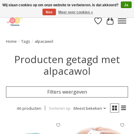
Wij slaan cookies op om onze website te verbeteren. Is dat akkoord?
Ja
Nee
Meer over cookies »
Verlanglijst
Winkelwa
Home
/
Tags
/
alpacawol
Producten getagd met
alpacawol
Filters weergeven
46 producten
Sorteren op
Meest bekeken