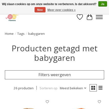
Wij slaan cookies op om onze website te verbeteren. Is dat akkoord?
Ja
Nee
Meer over cookies »
Verlanglijst
Winkelwa
Home
/
Tags
/
babygaren
Producten getagd met
babygaren
Filters weergeven
26 producten
Sorteren op
Meest bekeken