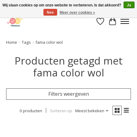
Wij slaan cookies op om onze website te verbeteren. Is dat akkoord?
Ja
Nee
Meer over cookies »
Verlanglijst
Winkelwa
Home
/
Tags
/
fama color wol
Producten getagd met
fama color wol
Filters weergeven
0 producten
Sorteren op
Meest bekeken