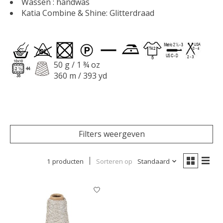
Wassen : handwas
Katia Combine & Shine: Glitterdraad
50 g / 1 ¾ oz
360 m / 393 yd
Filters weergeven
1 producten
Sorteren op
Standaard