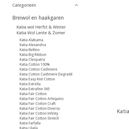
Categorieën
Breiwol en haakgaren
Katia wol Herfst & Winter
Katia Wol Lente & Zomer
Katia Alabama
Katia Alexandria
Katia Bellino
Katia Big Ribbon
Katia Cleopatra
Katia Cotton 100%
Katia Cotton Cashmere
Katia Cotton Cashmere Degradé
Katia Easy Knit Cotton
Katia Estrella
Katia Extrafine 365
Katia Fair Cotton
Katia Fair Cotton Arlequino
Katia Fair Cotton Craft
Katia Fair Cotton Diverso
Kati
Katia Fair Cotton Infinity
Katia Fair Cotton Stretch
Katia Farfalla
Katia Lilaila