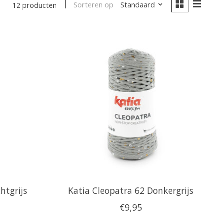
Sorteren op
Standaard
12 producten
htgrijs
Katia Cleopatra 62 Donkergrijs
€9,95