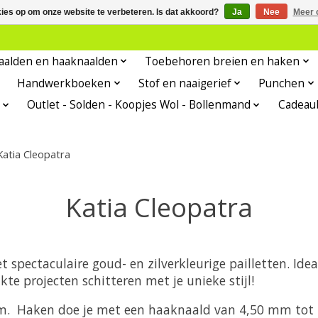
kies op om onze website te verbeteren. Is dat akkoord?
Ja
Nee
Meer 
aalden en haaknaalden
Toebehoren breien en haken
Handwerkboeken
Stof en naaigerief
Punchen
Outlet - Solden - Koopjes Wol - Bollenmand
Cadeau
Katia Cleopatra
Katia Cleopatra
 spectaculaire goud- en zilverkleurige pailletten.
Ide
te projecten schitteren met je unieke stijl!
mm. Haken doe je met een haaknaald van 4,50 mm tot 