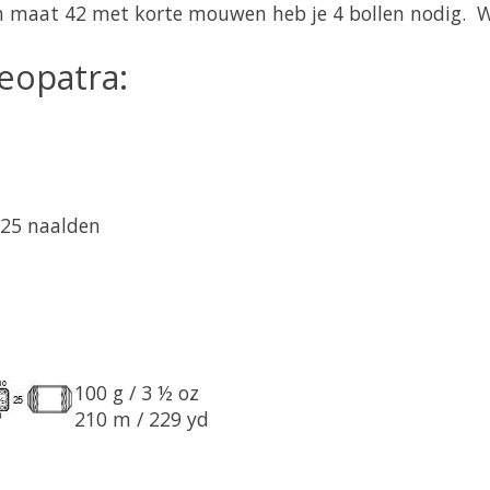
in maat 42 met korte mouwen heb je 4 bollen nodig. 
leopatra:
 25 naalden
100 g / 3 ½ oz
210 m / 229 yd