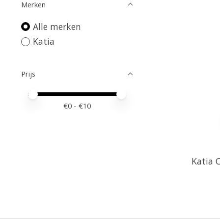
Merken
Alle merken
Katia
Prijs
Minimale prijswaarde
Price maximum value
€
0
- €
10
Katia 