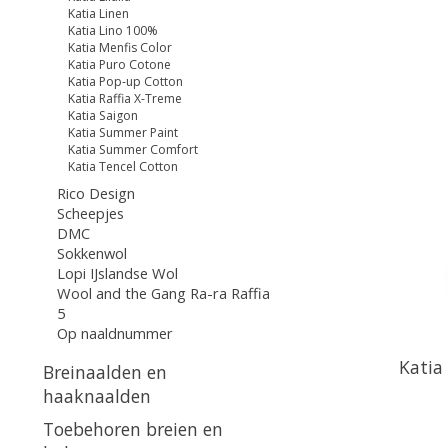
Katia Linen
Katia Lino 100%
Katia Menfis Color
Katia Puro Cotone
Katia Pop-up Cotton
Katia Raffia X-Treme
Katia Saigon
Katia Summer Paint
Katia Summer Comfort
Katia Tencel Cotton
Rico Design
Scheepjes
DMC
Sokkenwol
Lopi IJslandse Wol
Wool and the Gang Ra-ra Raffia
5
Op naaldnummer
Katia
Breinaalden en
haaknaalden
Toebehoren breien en