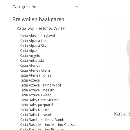
Categorieën
Breiwol en haakgaren
Katia wol Herfst & Winter
Katia Alaska acryl wol
Katia Alpaca Lace
Katia Alpaca Silver
Katia Alpaquina
Katia Angelo
Katia Antartida
Katia Atenea
Katia Atenea Glam
Katia Atenea Tones
Katia Azteca
Katia Azteca Felting Wool
Katia Azteca Fine Lux
Katia Azteca Tweed
Katia Baby Care Merino
Katia Baby Jacquard
Katia Baby Nature
Katia 
Katia Baby Ultrasoft
Katia Bambi en Kerst Bambi
Katia Basic Merino-Merino Classic
Katia Basic Merino Popcorn