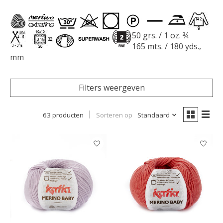
50 grs. / 1 oz. ¾
165 mts. / 180 yds.,
mm
Filters weergeven
63 producten
Sorteren op
Standaard