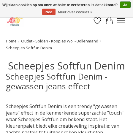
Wij slaan cookies op om onze website te verbeteren. Is dat akkoord?
Ja
Nee
Meer over cookies »
Verlanglijst
Winkelwa
Home
/
Outlet - Solden - Koopjes Wol - Bollenmand
/
Scheepjes Softfun Denim
Scheepjes Softfun Denim
Scheepjes Softfun Denim -
gewassen jeans effect
Scheepjes Softfun Denim is een trendy "gewassen
jeans" effect in de kenmerkende superzachte "touch"
waar Scheepjes Softfun om bekend staat. Het
kleurenpalet biedt elke creatieveling inspiratie: van
zachte pastels tot uitgesproken kleurtinten.