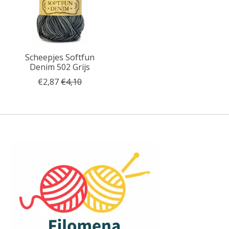
Scheepjes Softfun
Denim 502 Grijs
€2,87
€4,10