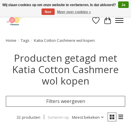
Wij slaan cookies op om onze website te verbeteren. Is dat akkoord?
Ja
Nee
Meer over cookies »
Verlanglijst
Winkelwa
Home
/
Tags
/
Katia Cotton Cashmere wol kopen
Producten getagd met
Katia Cotton Cashmere
wol kopen
Filters weergeven
32 producten
Sorteren op
Meest bekeken