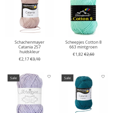
Schachenmayer
Scheepjes Cotton 8
Catania 257
663 mintgroen
huidskleur
€1,82
€2,60
€2,17
€3,10
Sale
Sale