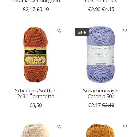
Catania 425 Burgund
603 framboos
€2,17
€3,10
€2,90
€4,15
Sale
Scheepjes Softfun
Schachenmayer
2431 Terracotta
Catania 504
€3,50
€2,17
€3,10