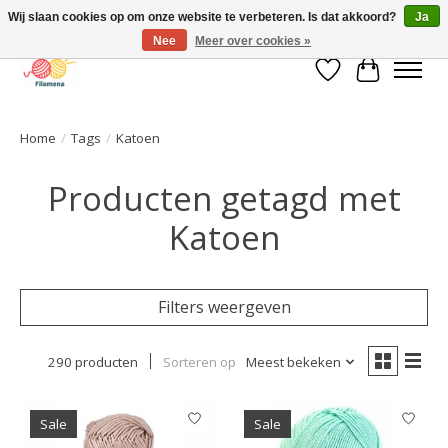
Wij slaan cookies op om onze website te verbeteren. Is dat akkoord?
Ja
Nee
Meer over cookies »
Verlanglijst
Winkelwa
Home
/
Tags
/
Katoen
Producten getagd met
Katoen
Filters weergeven
290 producten
Sorteren op
Meest bekeken
Sale
Sale