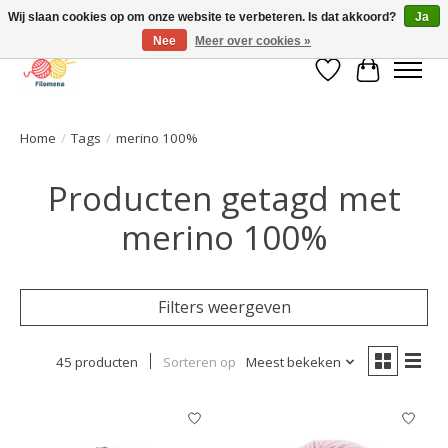
Wij slaan cookies op om onze website te verbeteren. Is dat akkoord?
Ja
Nee
Meer over cookies »
Verlanglijst
Winkelwa
Home
/
Tags
/
merino 100%
Producten getagd met
merino 100%
Filters weergeven
45 producten
Sorteren op
Meest bekeken