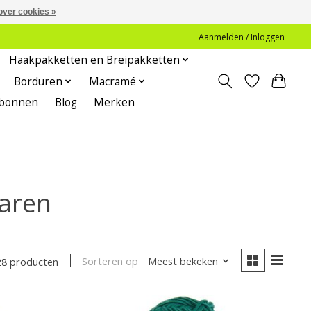
over cookies »
Aanmelden / Inloggen
Haakpakketten en Breipakketten
Borduren
Macramé
bonnen
Blog
Merken
aren
Sorteren op
Meest bekeken
28 producten