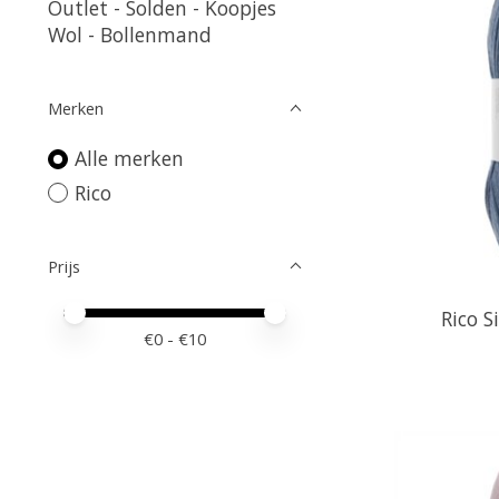
Outlet - Solden - Koopjes
Wol - Bollenmand
Merken
Alle merken
Rico
Prijs
Minimale prijswaarde
Price maximum value
Rico S
€
0
- €
10