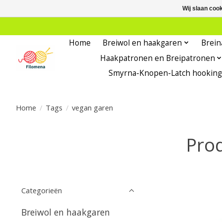
Wij slaan coo
Home
Breiwol en haakgaren
Brein
Haakpatronen en Breipatronen
Smyrna-Knopen-Latch hooking
Home
/
Tags
/
vegan garen
Pro
Categorieën
Breiwol en haakgaren