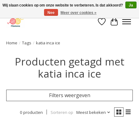
Wij slaan cookies op om onze website te verbeteren. Is dat akkoord?
Ja
Nee
Meer over cookies »
Verlanglijst
Winkelwa
Home
/
Tags
/
katia inca ice
Producten getagd met
katia inca ice
Filters weergeven
0 producten
Sorteren op
Meest bekeken