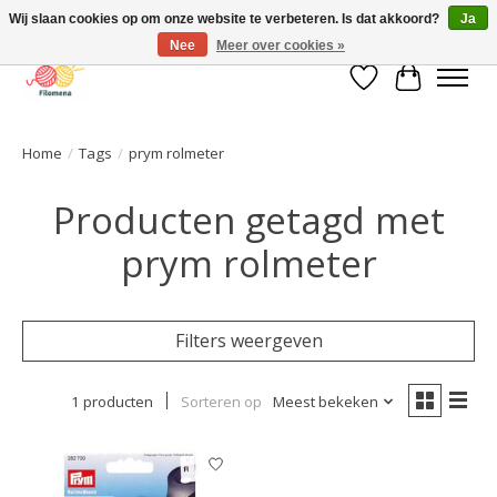
Wij slaan cookies op om onze website te verbeteren. Is dat akkoord?
Ja
Nee
Meer over cookies »
Verlanglijst
Winkelwa
Home
/
Tags
/
prym rolmeter
Producten getagd met
prym rolmeter
Filters weergeven
1 producten
Sorteren op
Meest bekeken